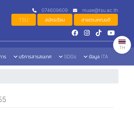
074609609
muse@tsu.ac.th
TSU
สมัครเรียน
สายตรงคณบดี
TH
าการ
บริการสารสนเทศ
SDGs
ข้อมูล ITA
55