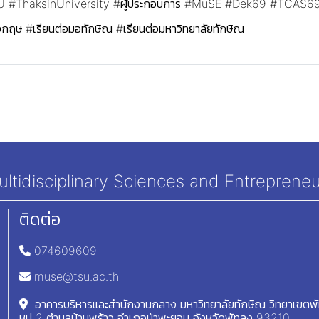
U
#ThaksinUniversity
#ผู้ประกอบการ
#MuSE
#Dek69
#TCAS6
ังกฤษ
#เรียนต่อมอทักษิณ
#เรียนต่อมหาวิทยาลัยทักษิณ
tidisciplinary Sciences and Entrepreneu
ติดต่อ
074609609
muse@tsu.ac.th
อาคารบริหารและสำนักงานกลาง มหาวิทยาลัยทักษิณ วิทยาเขตพ
หมู่ 2 ตำบลบ้านพร้าว อำเภอป่าพะยอม จังหวัดพัทลุง 93210