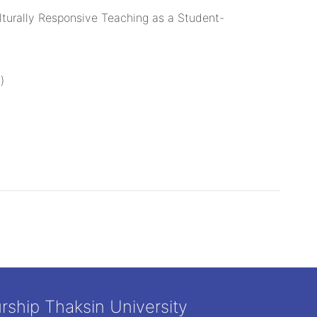
ulturally Responsive Teaching as a Student-
)
rship Thaksin University