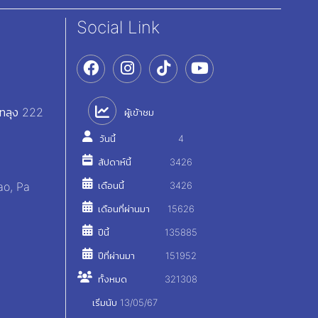
Social Link
ัทลุง 222
ผู้เข้าชม
วันนี้
4
สัปดาห์นี้
3426
ao, Pa
เดือนนี้
3426
เดือนที่ผ่านมา
15626
ปีนี้
135885
ปีที่ผ่านมา
151952
ทั้งหมด
321308
เริ่มนับ 13/05/67