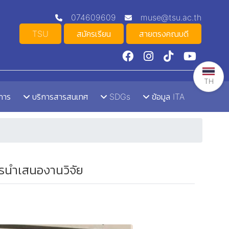
074609609
muse@tsu.ac.th
TSU
สมัครเรียน
สายตรงคณบดี
TH
าการ
บริการสารสนเทศ
SDGs
ข้อมูล ITA
รนำเสนองานวิจัย