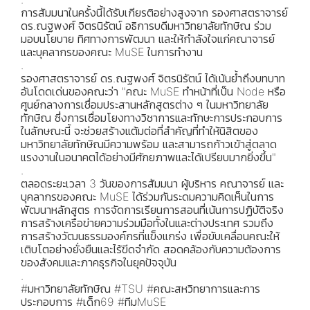
การสัมมนาในครั้งนี้ได้รับเกียรติอย่างสูงจาก รองศาสตราจารย์
ดร.ณฐพงศ์ จิตรนิรัตน์ อธิการบดีมหาวิทยาลัยทักษิณ ร่วม
มอบนโยบาย ทิศทางการพัฒนา และให้กำลังใจแก่คณาจารย์
และบุคลากรของคณะ MuSE ในการทำงาน
.
รองศาสตราจารย์ ดร.ณฐพงศ์ จิตรนิรัตน์ ได้เน้นย้ำถึงบทบาท
อันโดดเด่นของคณะว่า "คณะ MuSE ทำหน้าที่เป็น Node หรือ
ศูนย์กลางการเชื่อมประสานหลักสูตรต่าง ๆ ในมหาวิทยาลัย
ทักษิณ ซึ่งการเชื่อมโยงทางวิชาการและทักษะการประกอบการ
ในลักษณะนี้ จะช่วยสร้างแต้มต่อที่สำคัญที่ทำให้นิสิตของ
มหาวิทยาลัยทักษิณมีความพร้อม และสามารถก้าวเข้าสู่ตลาด
แรงงานในอนาคตได้อย่างมีศักยภาพและได้เปรียบมากยิ่งขึ้น"
.
ตลอดระยะเวลา 3 วันของการสัมมนา ผู้บริหาร คณาจารย์ และ
บุคลากรของคณะ MuSE ได้ร่วมกันระดมความคิดเห็นในการ
พัฒนาหลักสูตร การจัดการเรียนการสอนที่เน้นการปฏิบัติจริง
การสร้างเครือข่ายความร่วมมือทั้งในและต่างประเทศ รวมถึง
การสร้างวัฒนธรรมองค์กรที่แข็งแกร่ง เพื่อขับเคลื่อนคณะให้
เติบโตอย่างยั่งยืนและไร้ขีดจำกัด สอดคล้องกับความต้องการ
ของสังคมและภาคธุรกิจในยุคปัจจุบัน
.
#มหาวิทยาลัยทักษิณ #TSU #คณะสหวิทยาการและการ
ประกอบการ #เด็ก69 #ทีมMuSE