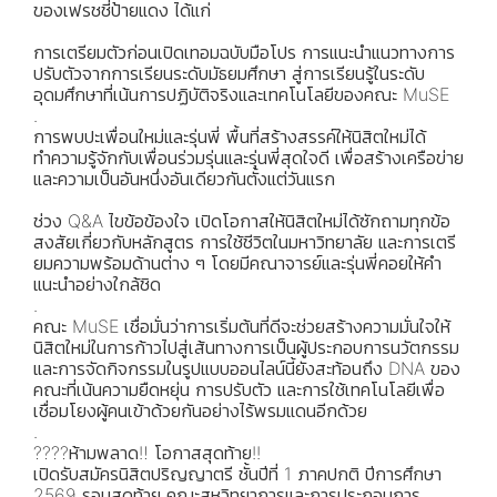
ของเฟรชชี่ป้ายแดง ได้แก่
การเตรียมตัวก่อนเปิดเทอมฉบับมือโปร การแนะนำแนวทางการ
ปรับตัวจากการเรียนระดับมัธยมศึกษา สู่การเรียนรู้ในระดับ
อุดมศึกษาที่เน้นการปฏิบัติจริงและเทคโนโลยีของคณะ MuSE
.
การพบปะเพื่อนใหม่และรุ่นพี่ พื้นที่สร้างสรรค์ให้นิสิตใหม่ได้
ทำความรู้จักกับเพื่อนร่วมรุ่นและรุ่นพี่สุดใจดี เพื่อสร้างเครือข่าย
และความเป็นอันหนึ่งอันเดียวกันตั้งแต่วันแรก
ช่วง Q&A ไขข้อข้องใจ เปิดโอกาสให้นิสิตใหม่ได้ซักถามทุกข้อ
สงสัยเกี่ยวกับหลักสูตร การใช้ชีวิตในมหาวิทยาลัย และการเตรี
ยมความพร้อมด้านต่าง ๆ โดยมีคณาจารย์และรุ่นพี่คอยให้คำ
แนะนำอย่างใกล้ชิด
.
คณะ MuSE เชื่อมั่นว่าการเริ่มต้นที่ดีจะช่วยสร้างความมั่นใจให้
นิสิตใหม่ในการก้าวไปสู่เส้นทางการเป็นผู้ประกอบการนวัตกรรม
และการจัดกิจกรรมในรูปแบบออนไลน์นี้ยังสะท้อนถึง DNA ของ
คณะที่เน้นความยืดหยุ่น การปรับตัว และการใช้เทคโนโลยีเพื่อ
เชื่อมโยงผู้คนเข้าด้วยกันอย่างไร้พรมแดนอีกด้วย
.
????ห้ามพลาด‼️ โอกาสสุดท้าย!!
เปิดรับสมัครนิสิตปริญญาตรี ชั้นปีที่ 1 ภาคปกติ ปีการศึกษา
2569 รอบสุดท้าย คณะสหวิทยาการและการประกอบการ