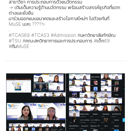
สาขาวิชา การประกอบการด้วยนวัตกรรม
→ เติมเต็มความรู้ด้านนวัตกรรม พร้อมสร้างสรรค์ธุรกิจที่แตก
ต่างและยั่งยืน
มาร่วมออกแบบอนาคตและสร้างโอกาสใหม่ๆ ไปด้วยกันที่
MuSE นะคะ ????✨
.
#TCAS69 #TCAS3 #Admission #มหาวิทยาลัยทักษิณ
#TSU #คณะสหวิทยาการและการประกอบการ #เด็ก69
#ทีมMuSE