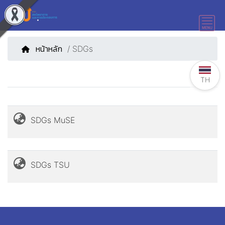
หน้าหลัก
/ SDGs
TH
SDGs MuSE
SDGs TSU