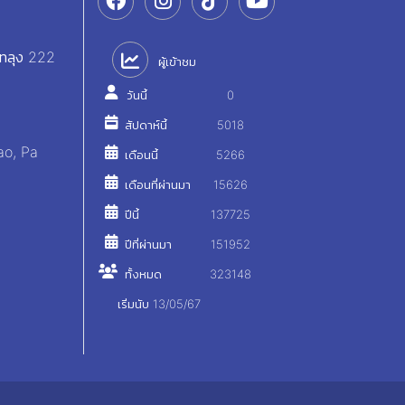
ัทลุง 222
ผู้เข้าชม
วันนี้
0
สัปดาห์นี้
5018
ao, Pa
เดือนนี้
5266
เดือนที่ผ่านมา
15626
ปีนี้
137725
ปีที่ผ่านมา
151952
ทั้งหมด
323148
เริ่มนับ 13/05/67