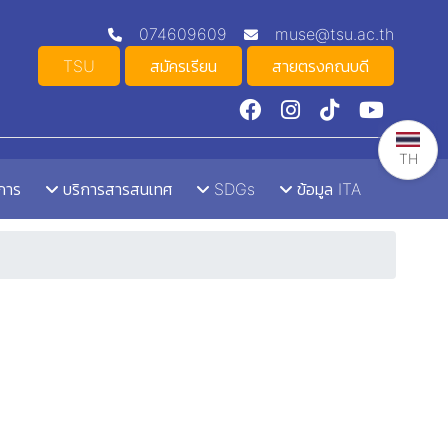
074609609
muse@tsu.ac.th
TSU
สมัครเรียน
สายตรงคณบดี
TH
าการ
บริการสารสนเทศ
SDGs
ข้อมูล ITA