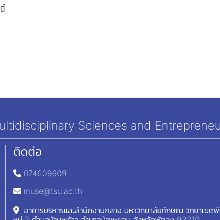
ี้
tidisciplinary Sciences and Entrepreneu
ติดต่อ
074609609
muse@tsu.ac.th
อาคารบริหารและสำนักงานกลาง มหาวิทยาลัยทักษิณ วิทยาเขตพ
หมู่ 2 ตำบลบ้านพร้าว อำเภอป่าพะยอม จังหวัดพัทลุง 93210