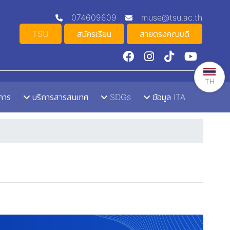
074609609
muse@tsu.ac.th
TSU
สมัครเรียน
สายตรงคณบดี
TH
าการ
บริการสารสนเทศ
SDGs
ข้อมูล ITA