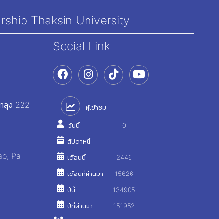
rship Thaksin University
Social Link
ัทลุง 222
ผู้เข้าชม
วันนี้
0
สัปดาห์นี้
ao, Pa
เดือนนี้
2446
เดือนที่ผ่านมา
15626
ปีนี้
134905
ปีที่ผ่านมา
151952