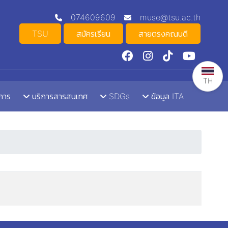
074609609
muse@tsu.ac.th
TSU
สมัครเรียน
สายตรงคณบดี
TH
าการ
บริการสารสนเทศ
SDGs
ข้อมูล ITA