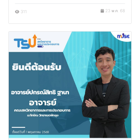
23 พ.ค. 68
311