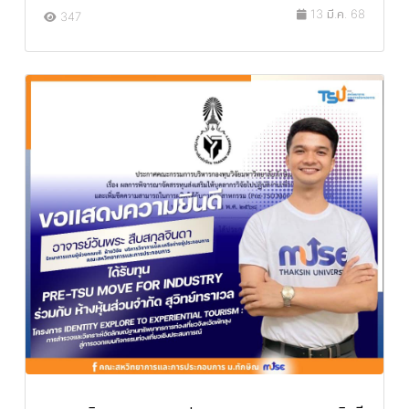
13 มี.ค. 68
347