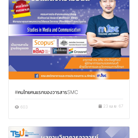
#คนไทยคนแรกของวารสารSMC
23 เม.ย. 67
603