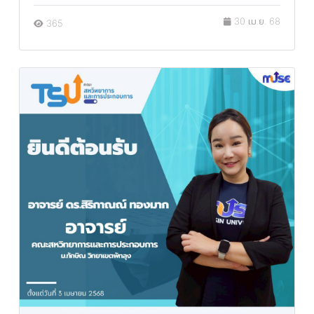
30 เม.ย. 68
365