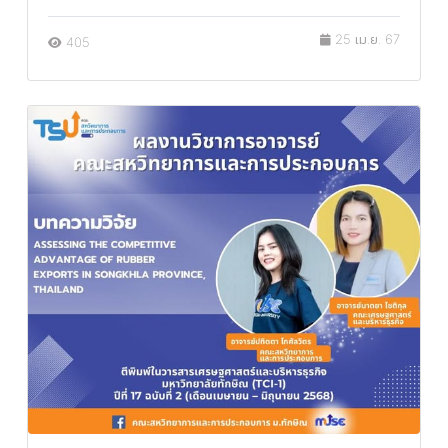
25 เม.ย. 67
405