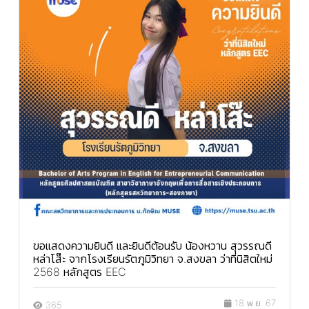
ขอแสดงความยินดี และยินดีต้อนรับ น้องหวาน สุวรรณดี
หล่าโส๊ะ จากโรงเรียนรัตภูมิวิทยา จ.สงขลา ว่าที่นิสิตใหม่
2568 หลักสูตร EEC
18 พ.ย. 67
365