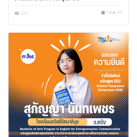
1 ก.พ. 68
323