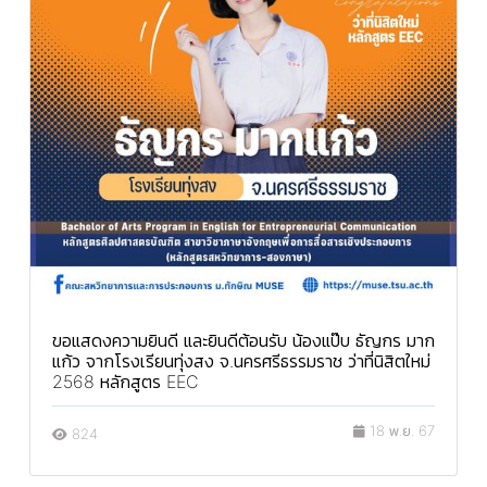
ขอแสดงความยินดี และยินดีต้อนรับ น้องแป๊บ ธัญกร มาก
แก้ว จากโรงเรียนทุ่งสง จ.นครศรีธรรมราช ว่าที่นิสิตใหม่
2568 หลักสูตร EEC
18 พ.ย. 67
824