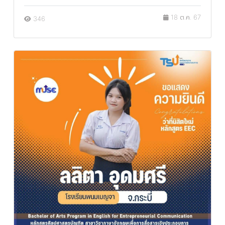
18 ต.ค. 67
346