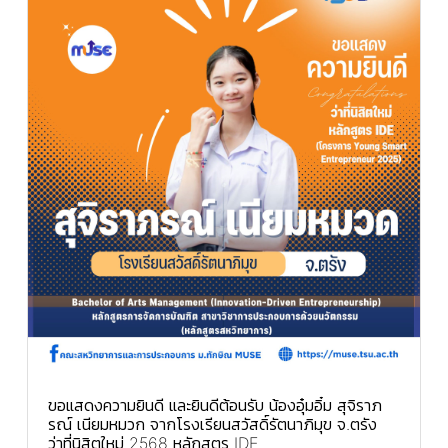
ขอแสดงความยินดี และยินดีต้อนรับ น้องอุ๋มอิ๋ม สุจิราภ
รณ์ เนียมหมวก จากโรงเรียนสวัสดิ์รัตนาภิมุข จ.ตรัง
ว่าที่นิสิตใหม่ 2568 หลักสูตร IDE