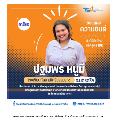
ขอแสดงความยินดี และยินดีต้อนรับ น้องหงส์ ปฐมพร หนู