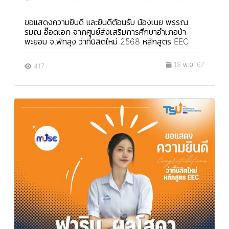
ขอแสดงความยินดี และยินดีต้อนรับ น้องเนย พรรณ
รมณ อ๊อดเอก จากศูนย์ส่งเสริมการศึกษาอำเภอป่า
พะยอม จ.พัทลุง ว่าที่นิสิตใหม่ 2568 หลักสูตร EEC
18 พ.ย. 67
417